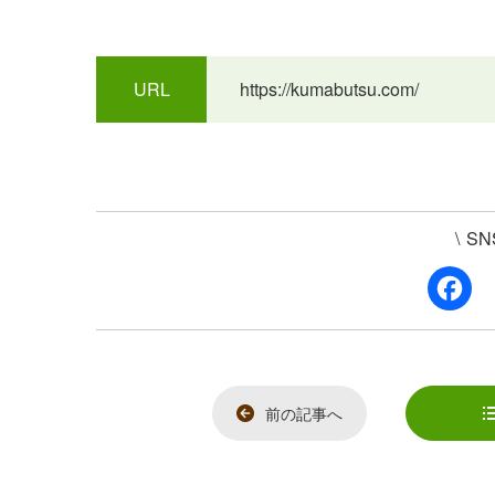
URL
https://kumabutsu.com/
\
S
F
a
c
e
b
o
o
k
前の記事へ