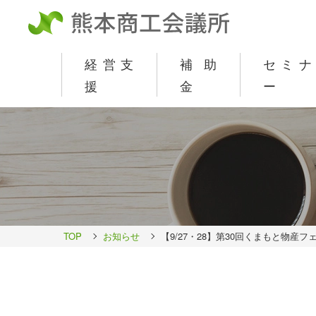
経営支
補助
セミナ
援
金
ー
TOP
お知らせ
【9/27・28】第30回くまもと物産フ