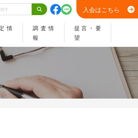
入会はこちら
定情
調査情
提言・要
報
望