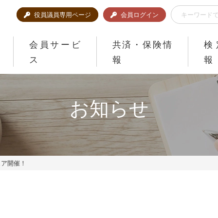
役員議員専用ページ
会員ログイン
会員サービ
共済・保険情
検
ス
報
報
お知らせ
ェア開催！