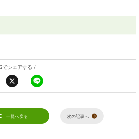
NSでシェアする
/
X
L
i
n
e
一覧へ戻る
次の記事へ