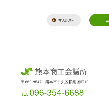
e
b
o
o
k
前の記事へ
〒860-8547
熊本市中央区横紺屋町10
096-354-6688
TEL.