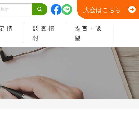
入会はこちら
定情
調査情
提言・要
報
望