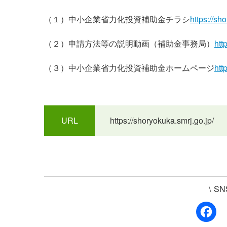
（１）中小企業省力化投資補助金チラシ
https://sh
（２）申請方法等の説明動画（補助金事務局）
htt
（３）中小企業省力化投資補助金ホームページ
htt
URL
https://shoryokuka.smrj.go.jp/
\
S
F
a
c