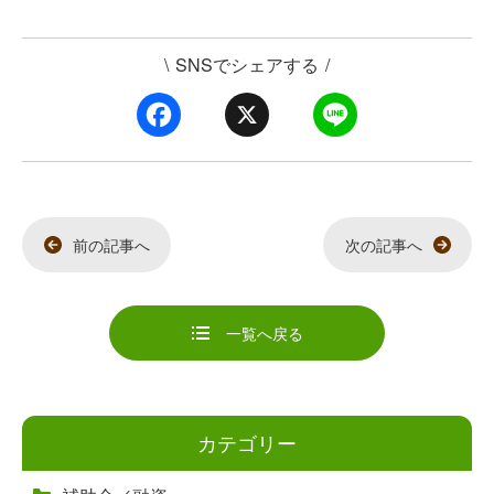
\
SNSでシェアする
/
F
X
L
a
i
c
n
e
e
b
o
o
k
前の記事へ
次の記事へ
一覧へ戻る
カテゴリー