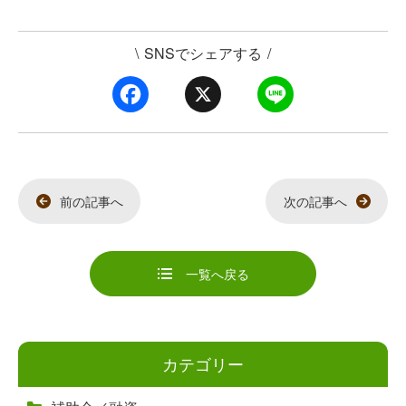
\
SNSでシェアする
/
F
X
L
a
i
c
n
e
e
b
o
o
k
前の記事へ
次の記事へ
一覧へ戻る
カテゴリー