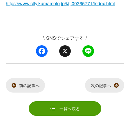
https://www.city.kumamoto.jp/kiji00365771/index.html
\
SNSでシェアする
/
F
X
L
a
i
c
n
e
e
b
o
o
k
前の記事へ
次の記事へ
一覧へ戻る