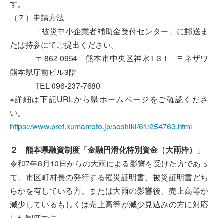
す。
（７）申請方法
「被災中小企業者補助金受付センター」に郵送ま
たは持参にてご提出ください。
〒862-0954 熊本市中央区神水1-3-1 ヨネザワ
熊本県庁前ビル3階
TEL 096-237-7680
※詳細は下記URLから県ホームページをご確認くださ
い。
https://www.pref.kumamoto.jp/soshiki/61/254763.html
２ 熊本県融資制度「金融円滑化特別資金（大雨枠）」
令和7年8月10日からの大雨による影響を受けた方であっ
て、市区町村長の発行する罹災証明書、被災証明書どち
らかを有している方、または大雨の影響後、売上高等が
減少しているもしくは売上高等が減少見込みの方に対応
した制度です。