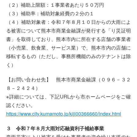
（２）補助上限額：１事業者あたり５０万円
（３）補助率：補助対象経費の２分の１
（４）補助対象者：令和７年８月１０日からの大雨によ
る被害について熊本市商業金融課が発行する「り災証明
書」を取得しており、熊本市内に所在する店舗の事業者
（小売業、飲食業、サービス業）で、熊本市内の店舗に
移転するもの（ただし、事務所機能のみのテナントは除
く）
【お問い合わせ先】 熊本市商業金融課（０９６－３２
８－２４２４）
※詳細については、下記URLから市ホームページをご確
認ください。
https://www.city.kumamoto.jp/kiji00366660/index.html
３ 令和７年８月大雨対応融資利子補給事業
豪雨災害により被害を受けた事業者の資金繰り支援のた