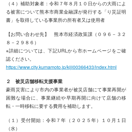
（４）補助対象者：令和７年８月１０日からの大雨によ
る被害について熊本市商業金融課が発行する「り災証明
書」を取得している事業所の所有者又は使用者
【お問い合わせ先】 熊本市経済政策課（０９６－３２
８－２９８６）
※詳細については、下記URLから市ホームページをご確
認ください。
https://www.city.kumamoto.jp/kiji00366433/index.html
２ 被災店舗移転支援事業
豪雨災害により市内の事業者が被災店舗にて事業再開が
困難な場合に、事業継続や早期再開に向けて店舗の移
転・一時移転に要する費用を補助します。
（１）受付開始：令和７年（２０２５年）１０月１日
（水）