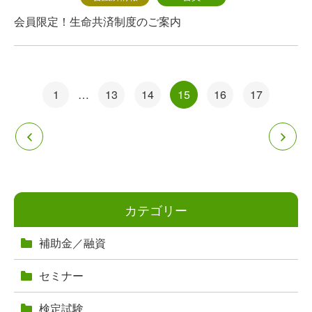
会員限定！生命共済制度のご案内
投
1
…
13
14
15
16
17
稿
ナ
ビ
ゲ
カテゴリー
ー
補助金／融資
シ
セミナー
ョ
検定試験