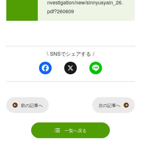
nvestigation/new/sinnyusyain_26.
pdf?260609
\
SNSでシェアする
/
F
X
L
a
i
c
n
e
e
b
o
o
k
前の記事へ
次の記事へ
一覧へ戻る