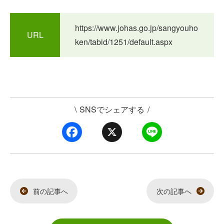
https://www.johas.go.jp/sangyouho
URL
ken/tabid/1251/default.aspx
\
SNSでシェアする
/
F
X
L
a
i
c
n
e
e
b
o
o
k
前の記事へ
次の記事へ