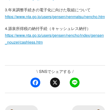
3.年末調整手続きの電子化に向けた取組について
https://www.nta.go.jp/users/gensen/nenmatsu/nencho.htm
4.源泉所得税の納付手続（キャッシュレス納付）
https://www.nta.go.jp/users/gensen/nencho/index/gensen
_nouzei/cashless.htm
\
SNSでシェアする
/
F
X
L
a
i
c
n
e
e
b
o
o
k