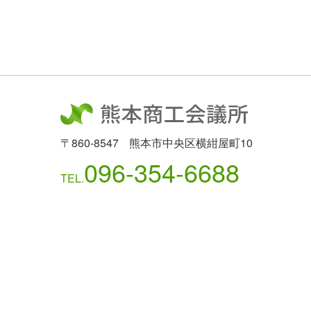
稿
ナ
ビ
ゲ
ー
シ
〒860-8547
熊本市中央区横紺屋町10
096-354-6688
ョ
TEL.
ン