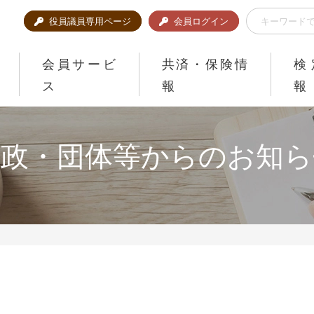
役員議員専用ページ
会員ログイン
会員サービ
共済・保険情
検
ス
報
報
行政・団体等からのお知ら