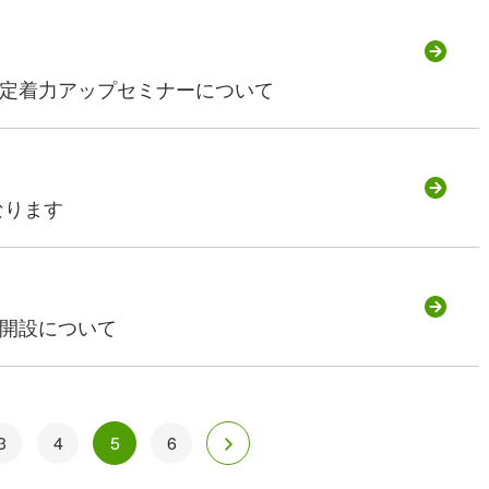
定着力アップセミナーについて
なります
開設について
3
4
5
6