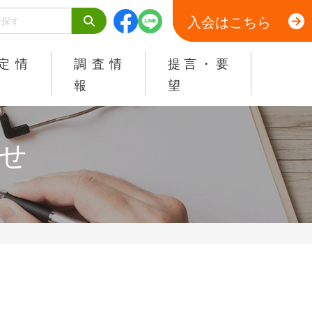
入会はこちら
定情
調査情
提言・要
報
望
せ